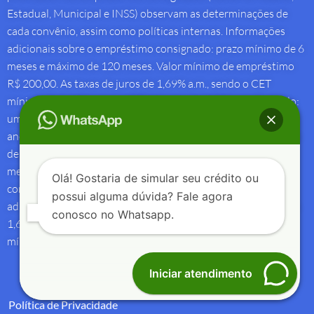
Estadual, Municipal e INSS) observam as determinações de
cada convênio, assim como políticas internas. Informações
adicionais sobre o empréstimo consignado: prazo mínimo de 6
meses e máximo de 120 meses. Valor mínimo de empréstimo
R$ 200,00. As taxas de juros de 1,69% a.m., sendo o CET
mínimo de 1,69% a.m e o CET máximo de 2,00% a.m. Exemplo:
um empréstimo consignado de R$ 10.000,00 para ser pago 7
anos (84 meses) – 84 parcelas mensais de R$ 235,23 com taxa
de juros de 1,69% a.m. e CET de 22,23% a.a. Os valores
mencionados são simulações, podendo variar a partir das
Olá! Gostaria de simular seu crédito ou
condições no momento da contratação. Informações
possui alguma dúvida? Fale agora
adicionais sobre antecipação saque-aniversário: Taxa de juros
conosco no Whatsapp.
1,69% a.m e Custo Efetivo Total máximo de 1,92% a.m. e
mínimo de 1,88% a.m.
Iniciar atendimento
Política de Privacidade