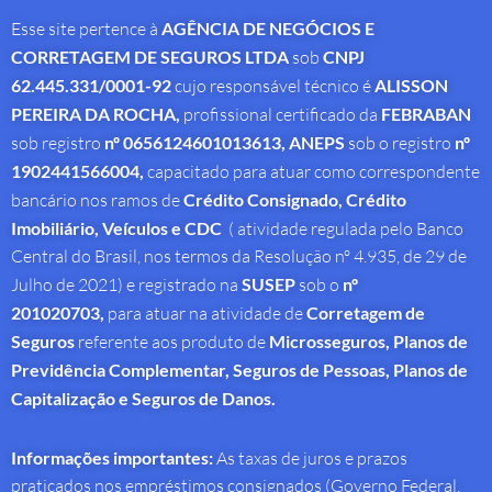
Esse site pertence à
AGÊNCIA DE NEGÓCIOS E
CORRETAGEM DE SEGUROS LTDA
sob
CNPJ
62.445.331/0001-92
cujo responsável técnico é
ALISSON
PEREIRA DA ROCHA
,
profissional
certificado da
FEBRABAN
sob registro
nº 0656124601013613,
ANEPS
sob o registro
nº
1902441566004,
capacitado para atuar como correspondente
bancário nos ramos de
Crédito Consignado,
Crédito
Imobiliário, Veículos e CDC
( atividade regulada pelo Banco
Central do Brasil, nos termos da Resolução nº 4.935, de 29 de
Julho de 2021) e registrado na
SUSEP
sob o
nº
201020703,
para atuar na atividade de
Corretagem de
Seguros
referente aos produto de
Microsseguros, Planos de
Previdência Complementar, Seguros de Pessoas, Planos de
Capitalização e Seguros de Danos.
Informações importantes:
As taxas de juros e prazos
praticados nos empréstimos consignados (Governo Federal,