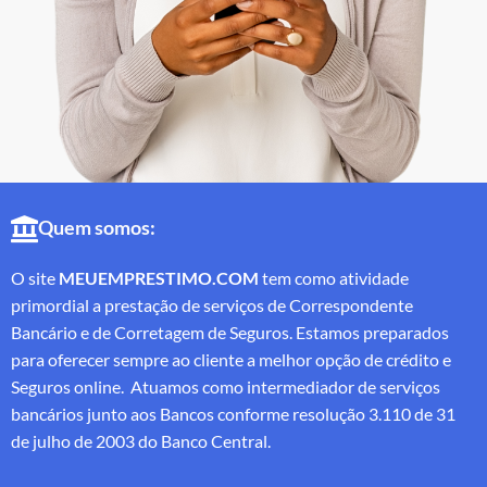
Quem somos:
O site
MEUEMPRESTIMO.COM
tem como atividade
primordial a prestação de serviços de Correspondente
Bancário e de Corretagem de Seguros. Estamos preparados
para oferecer sempre ao cliente a melhor opção de crédito e
Seguros online. Atuamos como intermediador de serviços
bancários junto aos Bancos conforme resolução 3.110 de 31
de julho de 2003 do Banco Central.