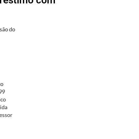
são do
co
/99
ico
ida
essor