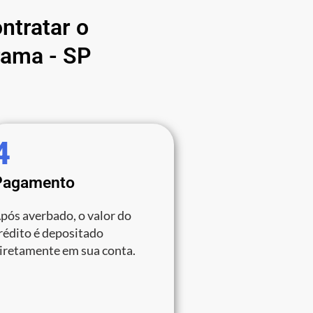
ntratar o
rama - SP
4
Pagamento
pós averbado, o valor do
rédito é depositado
iretamente em sua conta.