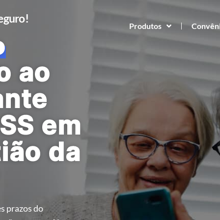
Seguro!
Produtos
Convên
o
o ao
ante
NSS em
ião da
P
s prazos do