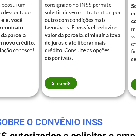
á possui um
consignado no INSS permite
So
o descontado
substituir seu contrato atual por
c
ele, você
outro com condições mais
c
o contrato
favoráveis.
É possível reduzir o
m
 da parcela
valor da parcela, diminuir a taxa
va
m novo crédito.
de juros e até liberar mais
c
lação conosco!
crédito.
Consulte as opções
fi
disponíveis.
se
Simule
SOBRE O CONVÊNIO INSS
SS autorizados a solicitar o e