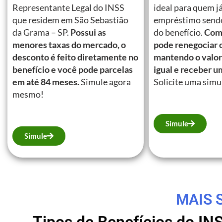
Representante Legal do INSS
ideal para quem j
que residem em São Sebastião
empréstimo send
da Grama – SP.
Possui as
do benefício.
Com 
menores taxas do mercado, o
pode renegociar 
desconto é feito diretamente no
mantendo o valor
benefício e você pode parcelas
igual e receber u
em até 84 meses.
Simule agora
Solicite uma simu
mesmo!
Simule
Simule
MAIS 
Tipos de Benefícios do IN