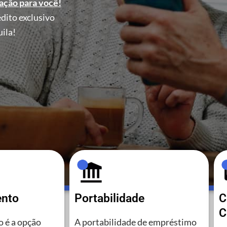
ação para você!
dito exclusivo
ila!
ento
Portabilidade
C
C
 é a opção
A portabilidade de empréstimo