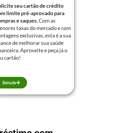
licite seu cartão de crédito
om limite pré-aprovado para
ompras e saques.
Com as
enores taxas do mercado e com
ntagens exclusivas, esta é a sua
hance de melhorar sua saúde
nanceira. Aproveite e peça já o
u cartão!
Simule
mpréstimo com