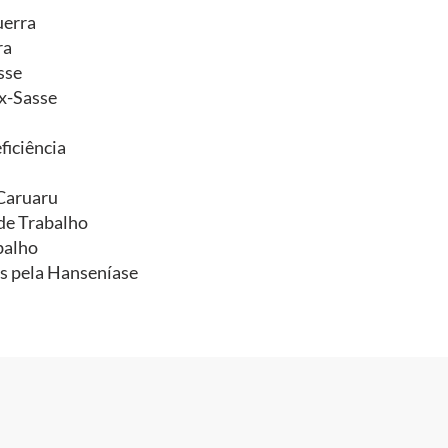
uerra
ra
sse
x-Sasse
ficiência
-Caruaru
de Trabalho
balho
as pela Hanseníase