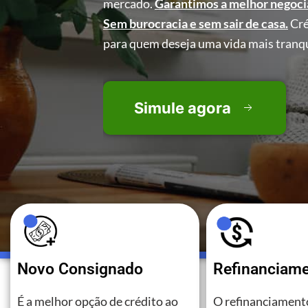
mercado.
Garantimos a melhor negoci
Sem burocracia e sem sair de casa.
Cré
para quem deseja uma vida mais tranqu
Simule agora
Novo Consignado
Refinanciam
É a melhor opção de crédito ao
O refinanciamento