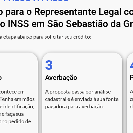
o para o Representante Legal co
o INSS em São Sebastião da G
a etapa abaixo para solicitar seu crédito:
3
o
Averbação
contece em
A proposta passa por análise
A
 Tenha em mãos
cadastral e é enviada à sua fonte
c
 identificação,
pagadora para averbação.
d
 e faça sua
zar o pedido de