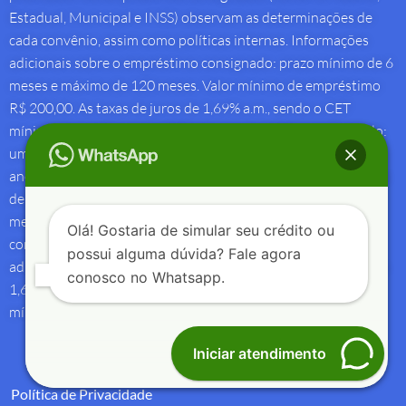
Estadual, Municipal e INSS) observam as determinações de
cada convênio, assim como políticas internas. Informações
adicionais sobre o empréstimo consignado: prazo mínimo de 6
meses e máximo de 120 meses. Valor mínimo de empréstimo
R$ 200,00. As taxas de juros de 1,69% a.m., sendo o CET
mínimo de 1,69% a.m e o CET máximo de 2,00% a.m. Exemplo:
um empréstimo consignado de R$ 10.000,00 para ser pago 7
anos (84 meses) – 84 parcelas mensais de R$ 235,23 com taxa
de juros de 1,69% a.m. e CET de 22,23% a.a. Os valores
mencionados são simulações, podendo variar a partir das
Olá! Gostaria de simular seu crédito ou
condições no momento da contratação. Informações
possui alguma dúvida? Fale agora
adicionais sobre antecipação saque-aniversário: Taxa de juros
conosco no Whatsapp.
1,69% a.m e Custo Efetivo Total máximo de 1,92% a.m. e
mínimo de 1,88% a.m.
Iniciar atendimento
Política de Privacidade