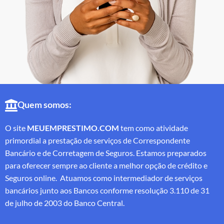
Quem somos:
O site
MEUEMPRESTIMO.COM
tem como atividade
primordial a prestação de serviços de Correspondente
Bancário e de Corretagem de Seguros. Estamos preparados
para oferecer sempre ao cliente a melhor opção de crédito e
Seguros online. Atuamos como intermediador de serviços
bancários junto aos Bancos conforme resolução 3.110 de 31
de julho de 2003 do Banco Central.