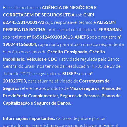
Esse site pertence à
AGÊNCIA DE NEGÓCIOS E
CORRETAGEM DE SEGUROS LTDA
sob
CNPJ
62.445.331/0001-92
cujo responsável técnico é
ALISSON
PEREIRA DA ROCHA
,
profissional
certificado da
FEBRABAN
sob registro
nº 0656124601013613,
ANEPS
sob o registro
nº
1902441566004,
capacitado para atuar como correspondente
bancário nos ramos de
Crédito Consignado,
Crédito
Imobiliário, Veículos e CDC
( atividade regulada pelo Banco
Central do Brasil, nos termos da Resolução nº 4.935, de 29 de
Julho de 2021) e registrado na
SUSEP
sob o
nº
201020703,
para atuar na atividade de
Corretagem de
Seguros
referente aos produto de
Microsseguros, Planos de
Previdência Complementar, Seguros de Pessoas, Planos de
Capitalização e Seguros de Danos.
Informações importantes:
As taxas de juros e prazos
praticados nos empréstimos consignados (Governo Federal,