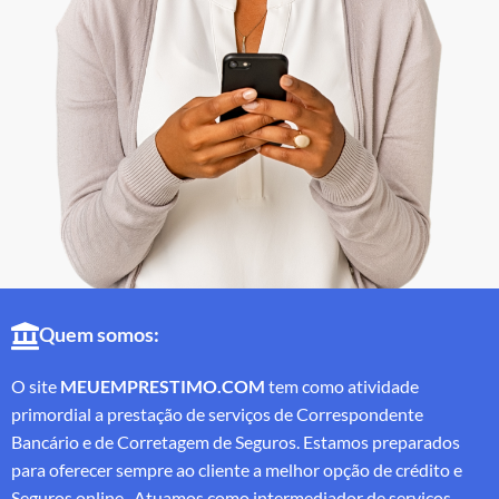
Quem somos:
O site
MEUEMPRESTIMO.COM
tem como atividade
primordial a prestação de serviços de Correspondente
Bancário e de Corretagem de Seguros. Estamos preparados
para oferecer sempre ao cliente a melhor opção de crédito e
Seguros online. Atuamos como intermediador de serviços