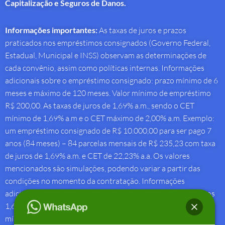
Capitalização e Seguros de Danos.
Informações importantes:
As taxas de juros e prazos
praticados nos empréstimos consignados (Governo Federal,
Estadual, Municipal e INSS) observam as determinações de
cada convênio, assim como políticas internas. Informações
adicionais sobre o empréstimo consignado: prazo mínimo de 6
meses e máximo de 120 meses. Valor mínimo de empréstimo
R$ 200,00. As taxas de juros de 1,69% a.m., sendo o CET
mínimo de 1,69% a.m e o CET máximo de 2,00% a.m. Exemplo:
um empréstimo consignado de R$ 10.000,00 para ser pago 7
anos (84 meses) – 84 parcelas mensais de R$ 235,23 com taxa
de juros de 1,69% a.m. e CET de 22,23% a.a. Os valores
mencionados são simulações, podendo variar a partir das
condições no momento da contratação. Informações
adicionais sobre antecipação saque-aniversário: Taxa de juros
1,69% a.m e Custo Efetivo Total máximo de 1,92% a.m. e
mínimo de 1,88% a.m.