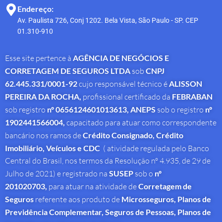
Endereço:
Av. Paulista 726, Conj 1202. Bela Vista, São Paulo - SP. CEP
01.310-910
Esse site pertence à
AGÊNCIA DE NEGÓCIOS E
CORRETAGEM DE SEGUROS LTDA
sob
CNPJ
62.445.331/0001-92
cujo responsável técnico é
ALISSON
PEREIRA DA ROCHA
,
profissional
certificado da
FEBRABAN
sob registro
nº 0656124601013613,
ANEPS
sob o registro
nº
1902441566004,
capacitado para atuar como correspondente
bancário nos ramos de
Crédito Consignado,
Crédito
Imobiliário, Veículos e CDC
( atividade regulada pelo Banco
Central do Brasil, nos termos da Resolução nº 4.935, de 29 de
Julho de 2021) e registrado na
SUSEP
sob o
nº
201020703,
para atuar na atividade de
Corretagem de
Seguros
referente aos produto de
Microsseguros, Planos de
Previdência Complementar, Seguros de Pessoas, Planos de