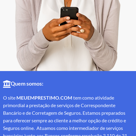
Quem somos:
O site
MEUEMPRESTIMO.COM
tem como atividade
primordial a prestação de serviços de Correspondente
Bancário e de Corretagem de Seguros. Estamos preparados
para oferecer sempre ao cliente a melhor opção de crédito e
Seguros online. Atuamos como intermediador de serviços
bancários junto aos Bancos conforme resolução 3.110 de 31