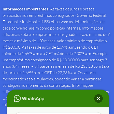
Informações importantes:
As taxas de juros e prazos
praticados nos empréstimos consignados (Governo Federal,
Estadual, Municipal e INSS) observam as determinações de
cada convênio, assim como políticas internas. Informações
adicionais sobre o empréstimo consignado: prazo mínimo de 6
meses e máximo de 120 meses. Valor mínimo de empréstimo
R$ 200,00. As taxas de juros de 1,69% a.m., sendo o CET
mínimo de 1,69% a.m e o CET máximo de 2,00% a.m. Exemplo:
um empréstimo consignado de R$ 10.000,00 para ser pago 7
anos (84 meses) – 84 parcelas mensais de R$ 235,23 com taxa
de juros de 1,69% a.m. e CET de 22,23% a.a. Os valores
mencionados são simulações, podendo variar a partir das
condições no momento da contratação. Informações
adicionais sobre antecipação saque-aniversário: Taxa de juros
1,69% a.m e Custo Efetivo Total máximo de 1,92% a.m. e
mínimo de 1,88% a.m.