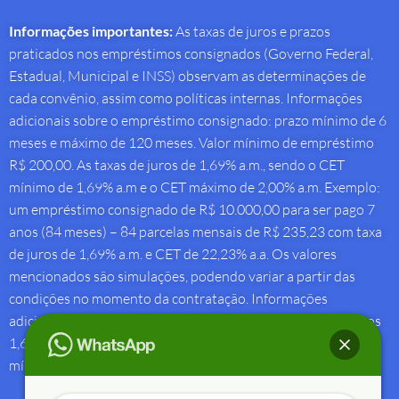
Informações importantes:
As taxas de juros e prazos
praticados nos empréstimos consignados (Governo Federal,
Estadual, Municipal e INSS) observam as determinações de
cada convênio, assim como políticas internas. Informações
adicionais sobre o empréstimo consignado: prazo mínimo de 6
meses e máximo de 120 meses. Valor mínimo de empréstimo
R$ 200,00. As taxas de juros de 1,69% a.m., sendo o CET
mínimo de 1,69% a.m e o CET máximo de 2,00% a.m. Exemplo:
um empréstimo consignado de R$ 10.000,00 para ser pago 7
anos (84 meses) – 84 parcelas mensais de R$ 235,23 com taxa
de juros de 1,69% a.m. e CET de 22,23% a.a. Os valores
mencionados são simulações, podendo variar a partir das
condições no momento da contratação. Informações
adicionais sobre antecipação saque-aniversário: Taxa de juros
1,69% a.m e Custo Efetivo Total máximo de 1,92% a.m. e
mínimo de 1,88% a.m.