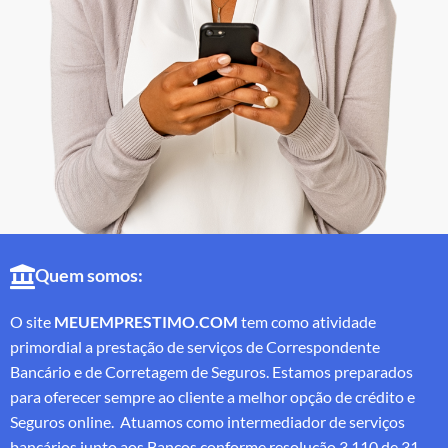
Quem somos:
O site
MEUEMPRESTIMO.COM
tem como atividade
primordial a prestação de serviços de Correspondente
Bancário e de Corretagem de Seguros. Estamos preparados
para oferecer sempre ao cliente a melhor opção de crédito e
Seguros online. Atuamos como intermediador de serviços
bancários junto aos Bancos conforme resolução 3.110 de 31