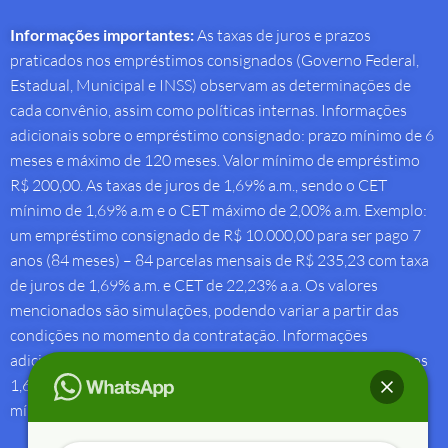
Informações importantes:
As taxas de juros e prazos
praticados nos empréstimos consignados (Governo Federal,
Estadual, Municipal e INSS) observam as determinações de
cada convênio, assim como políticas internas. Informações
adicionais sobre o empréstimo consignado: prazo mínimo de 6
meses e máximo de 120 meses. Valor mínimo de empréstimo
R$ 200,00. As taxas de juros de 1,69% a.m., sendo o CET
mínimo de 1,69% a.m e o CET máximo de 2,00% a.m. Exemplo:
um empréstimo consignado de R$ 10.000,00 para ser pago 7
anos (84 meses) – 84 parcelas mensais de R$ 235,23 com taxa
de juros de 1,69% a.m. e CET de 22,23% a.a. Os valores
mencionados são simulações, podendo variar a partir das
condições no momento da contratação. Informações
adicionais sobre antecipação saque-aniversário: Taxa de juros
1,69% a.m e Custo Efetivo Total máximo de 1,92% a.m. e
mínimo de 1,88% a.m.