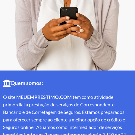
Quem somos:
O site
MEUEMPRESTIMO.COM
tem como atividade
primordial a prestação de serviços de Correspondente
Bancário e de Corretagem de Seguros. Estamos preparados
para oferecer sempre ao cliente a melhor opção de crédito e
Seguros online. Atuamos como intermediador de serviços
bancários junto aos Bancos conforme resolução 3.110 de 31