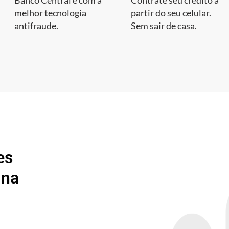
Banco Central e com a
Contrate seu crédito a
melhor tecnologia
partir do seu celular.
antifraude.
Sem sair de casa.
es
 na