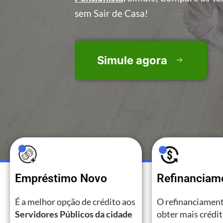
sem Sair de Casa!
Simule agora
Empréstimo Novo
Refinanciam
É a melhor opção de crédito aos
O refinanciament
Servidores Públicos da cidade
obter mais crédi