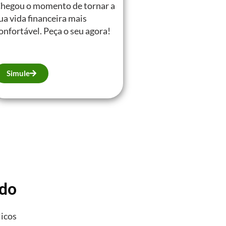
hegou o momento de tornar a
ua vida financeira mais
onfortável. Peça o seu agora!
Simule
ado
licos