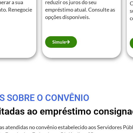
erar a sua
reduzir os juros do seu
C
to. Renegocie
empréstimo atual. Consulte as
s
opções disponíveis.
c
Simule
S SOBRE O CONVÊNIO
litadas ao empréstimo consign
rias atendidas no convênio estabelecido aos Servidores Púb