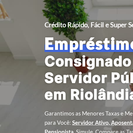
Crédito Rápido, Fácil e Super 
Empréstim
Consignado
Servidor Pú
em Riolândia
Garantimos as Menores Taxas e Me
para Você:
Servidor Ativo, Aposen
Pensionista
.
Simule, Compare as Ta