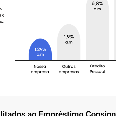
es
s e
axa
ilitados ao Empréstimo Consig