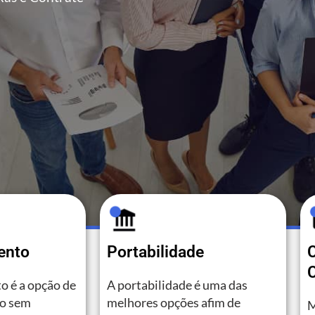
ento
Portabilidade
C
o é a opção de
A portabilidade é uma das
to sem
melhores opções afim de
M