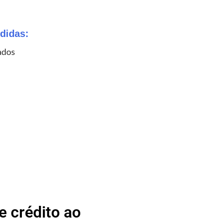
didas:
ados
 crédito ao