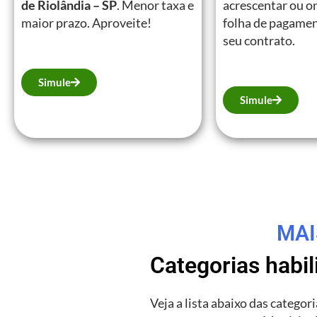
de Riolândia – SP
. Menor taxa e
acrescentar ou on
maior prazo. Aproveite!
folha de pagamen
seu contrato.
Simule
Simule
MAI
Categorias habi
Veja a lista abaixo das catego