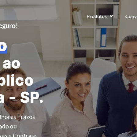
Produtos
Conv
Seguro!
o
 ao
blico
 - SP.
lhores Prazos
tado ou
xas e Contrate