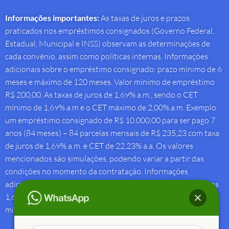
Informações importantes:
As taxas de juros e prazos
praticados nos empréstimos consignados (Governo Federal,
Estadual, Municipal e INSS) observam as determinações de
cada convênio, assim como políticas internas. Informações
adicionais sobre o empréstimo consignado: prazo mínimo de 6
meses e máximo de 120 meses. Valor mínimo de empréstimo
R$ 200,00. As taxas de juros de 1,69% a.m., sendo o CET
mínimo de 1,69% a.m e o CET máximo de 2,00% a.m. Exemplo:
um empréstimo consignado de R$ 10.000,00 para ser pago 7
anos (84 meses) – 84 parcelas mensais de R$ 235,23 com taxa
de juros de 1,69% a.m. e CET de 22,23% a.a. Os valores
mencionados são simulações, podendo variar a partir das
condições no momento da contratação. Informações
adicionais sobre antecipação saque-aniversário: Taxa de juros
1,69% a.m e Custo Efetivo Total máximo de 1,92% a.m. e
mínimo de 1,88% a.m.