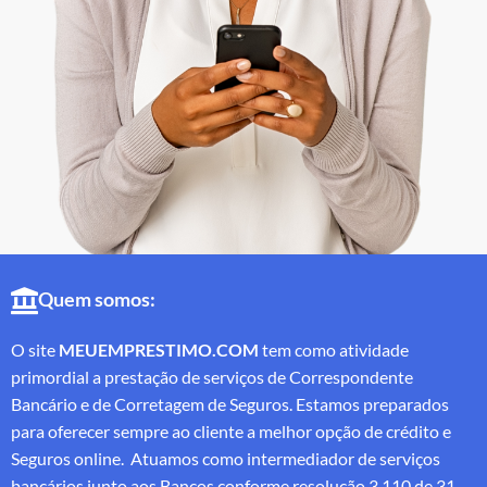
Quem somos:
O site
MEUEMPRESTIMO.COM
tem como atividade
primordial a prestação de serviços de Correspondente
Bancário e de Corretagem de Seguros. Estamos preparados
para oferecer sempre ao cliente a melhor opção de crédito e
Seguros online. Atuamos como intermediador de serviços
bancários junto aos Bancos conforme resolução 3.110 de 31