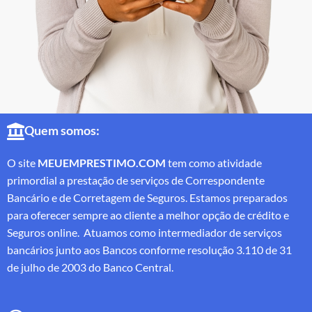
Quem somos:
O site
MEUEMPRESTIMO.COM
tem como atividade
primordial a prestação de serviços de Correspondente
Bancário e de Corretagem de Seguros. Estamos preparados
para oferecer sempre ao cliente a melhor opção de crédito e
Seguros online. Atuamos como intermediador de serviços
bancários junto aos Bancos conforme resolução 3.110 de 31
de julho de 2003 do Banco Central.