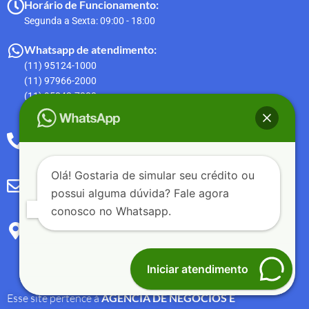
Horário de Funcionamento:
Segunda a Sexta: 09:00 - 18:00
Whatsapp de atendimento:
(11) 95124-1000
(11) 97966-2000
(11) 95842-7000
(11) 94961-8000
Ouvidoria:
0800 771 9100
Olá! Gostaria de simular seu crédito ou
Email:
possui alguma dúvida? Fale agora
sac@agenciadecredito.com.br
conosco no Whatsapp.
Endereço:
Av. Paulista 726, Conj 1202. Bela Vista, São Paulo - SP. CEP
01.310-910
Iniciar atendimento
Esse site pertence à
AGÊNCIA DE NEGÓCIOS E