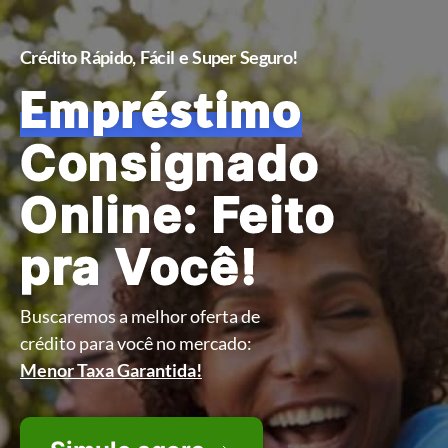
Crédito Rápido, Fácil e Super Seguro!
com as
Crédito
Menores Taxas
do Mercado.
Aproveite!
Exclusivo para quem deseja ter
uma
vida mais tranquila!
Simule agora