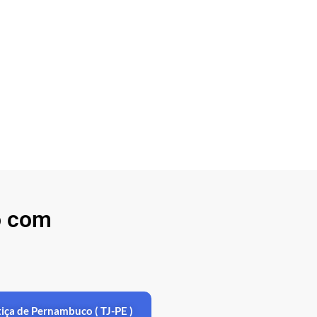
o com
stiça de Pernambuco ( TJ-PE )