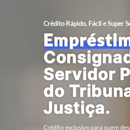
Crédito Rápido, Fácil e Super 
Crédito Rápido, Fácil e Super 
Emprésti
Crédito
co
Consigna
Menores T
Servidor 
Melhores
do Tribuna
Prazos.
Justiça.
Crédito Exclusivo aos Servidore
Crédito exclusivo para quem de
Magistrados dos Tribunais de Ju