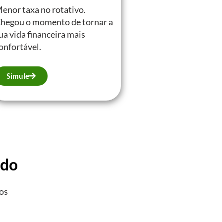
enor taxa no rotativo.
hegou o momento de tornar a
ua vida financeira mais
onfortável.
Simule
ado
aos