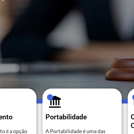
ento
Portabilidade
C
o é a opção
A Portabilidade é uma das