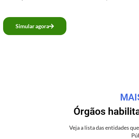
Simular agora
MAI
Órgãos habili
Veja a lista
das entidades que
Púb