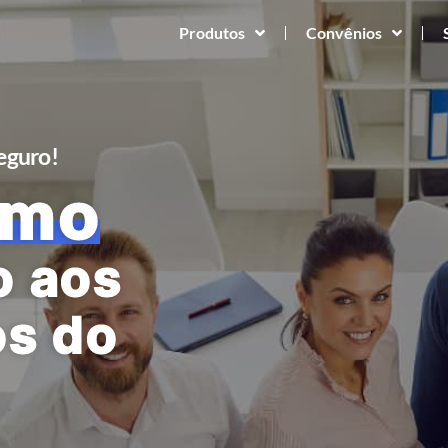
Produtos
Convênios
Seguro!
imo
o aos
os do