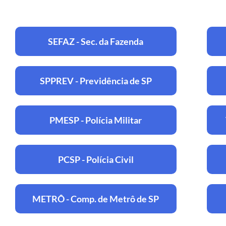
SEFAZ - Sec. da Fazenda
SPPREV - Previdência de SP
PMESP - Polícia Militar
PCSP - Polícia Civil
METRÔ - Comp. de Metrô de SP