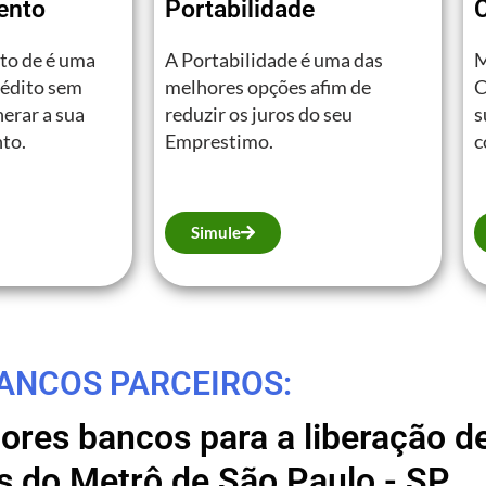
ento
Portabilidade
to de é uma
A Portabilidade é uma das
M
rédito sem
melhores opções afim de
C
erar a sua
reduzir os juros do seu
s
to.
Emprestimo.
c
Simule
ANCOS PARCEIROS:
res bancos para a liberação de
s do Metrô de São Paulo - SP.