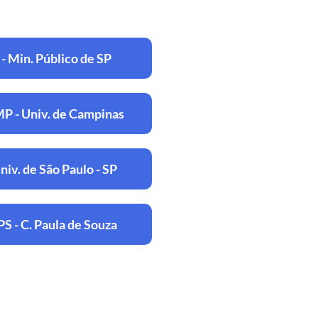
- Min. Público de SP
 - Univ. de Campinas
niv. de São Paulo - SP
S - C. Paula de Souza