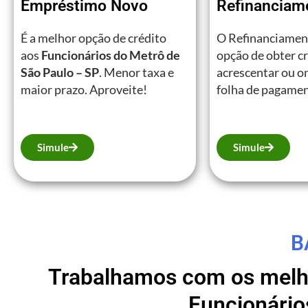
Empréstimo Novo
Refinanciam
É a melhor opção de crédito
O Refinanciamen
aos
Funcionários do Metrô
de
opção de obter c
São Paulo – SP
. Menor taxa e
acrescentar ou on
maior prazo. Aproveite!
folha de pagamen
Simule
Simule
B
Trabalhamos com os melho
Funcionário