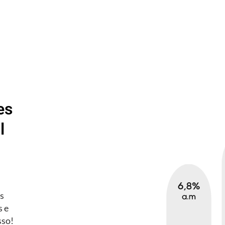
es
l
es
s e
sso!