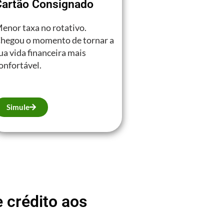
Cartão Consignado
enor taxa no rotativo.
hegou o momento de tornar a
ua vida financeira mais
onfortável.
Simule
 crédito aos