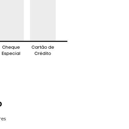
o
res