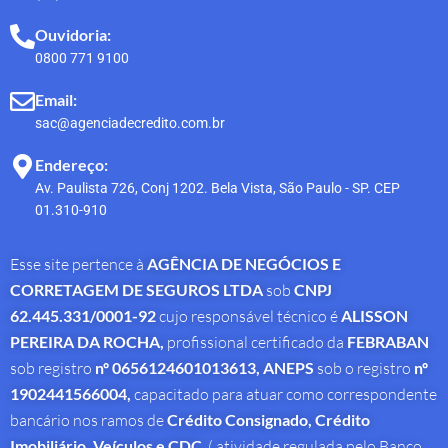
Ouvidoria:
0800 771 9100
Email:
sac@agenciadecredito.com.br
Endereço:
Av. Paulista 726, Conj 1202. Bela Vista, São Paulo - SP. CEP
01.310-910
Esse site pertence à
AGÊNCIA DE NEGÓCIOS E
CORRETAGEM DE SEGUROS LTDA
sob
CNPJ
62.445.331/0001-92
cujo responsável técnico é
ALISSON
PEREIRA DA ROCHA
,
profissional
certificado da
FEBRABAN
sob registro
nº 0656124601013613,
ANEPS
sob o registro
nº
1902441566004,
capacitado para atuar como correspondente
bancário nos ramos de
Crédito Consignado,
Crédito
Imobiliário, Veículos e CDC
( atividade regulada pelo Banco