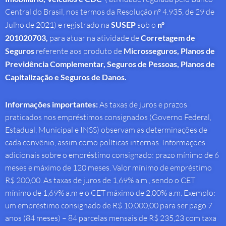
Central do Brasil, nos termos da Resolução nº 4.935, de 29 de
Julho de 2021) e registrado na
SUSEP
sob o
nº
201020703,
para atuar na atividade de
Corretagem de
Seguros
referente aos produto de
Microsseguros, Planos de
Previdência Complementar, Seguros de Pessoas, Planos de
Capitalização e Seguros de Danos.
Informações importantes:
As taxas de juros e prazos
praticados nos empréstimos consignados (Governo Federal,
Estadual, Municipal e INSS) observam as determinações de
cada convênio, assim como políticas internas. Informações
adicionais sobre o empréstimo consignado: prazo mínimo de 6
meses e máximo de 120 meses. Valor mínimo de empréstimo
R$ 200,00. As taxas de juros de 1,69% a.m., sendo o CET
mínimo de 1,69% a.m e o CET máximo de 2,00% a.m. Exemplo:
um empréstimo consignado de R$ 10.000,00 para ser pago 7
anos (84 meses) – 84 parcelas mensais de R$ 235,23 com taxa