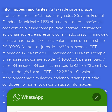
Informações importantes:
As taxas de juros e prazos
praticados nos empréstimos consignados (Governo Federal,
Estadual, Municipal e INSS) observam as determinações de
cada convênio, assim como políticas internas. Informações
adicionais sobre o empréstimo consignado: prazo mínimo de 6
meses e máximo de 120 meses. Valor mínimo de empréstimo
R$ 200,00. As taxas de juros de 1,69% a.m., sendo o CET
mínimo de 1,69% a.m e o CET máximo de 2,00% a.m. Exemplo:
um empréstimo consignado de R$ 10.000,00 para ser pago 7
anos (84 meses) – 84 parcelas mensais de R$ 235,23 com taxa
de juros de 1,69% a.m. e CET de 22,23% a.a. Os valores
mencionados são simulações, podendo variar a partir das
condições no momento da contratação. Informações
adicionais sobre antecipação saque-aniversário: Taxa de juros
1,69% a.m e Custo Efetivo Total máximo de 1,92% a.m. e
mínimo de 1,88% a.m.