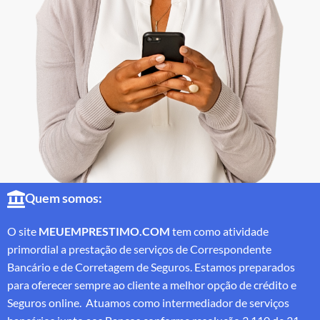
Quem somos:
O site
MEUEMPRESTIMO.COM
tem como atividade
primordial a prestação de serviços de Correspondente
Bancário e de Corretagem de Seguros. Estamos preparados
para oferecer sempre ao cliente a melhor opção de crédito e
Seguros online. Atuamos como intermediador de serviços