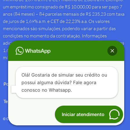
um empréstimo consignado de R$ 10.000,00 para ser pago 7
anos (84 meses) – 84 parcelas mensais de R$ 235,23 com taxa
de juros de 1,69% a.m. e CET de 22,23% a.a. Os valores
mencionados são simulações, podendo variar a partir das
condições no momento da contratação. Informações
adicionais sobre antecipação saque-aniversário: Taxa de juros
1,69% a.m e Custo Efetivo Total máximo de 1,92% a.m. e
mínimo de 1,88% a.m.
Olá! Gostaria de simular seu crédito ou
possui alguma dúvida? Fale agora
Política de Privacidade
conosco no Whatsapp.
Termos de Uso
Iniciar atendimento
© Copyright 2004 – 2025 – Créditos e Seguros – All Rights Reserved.