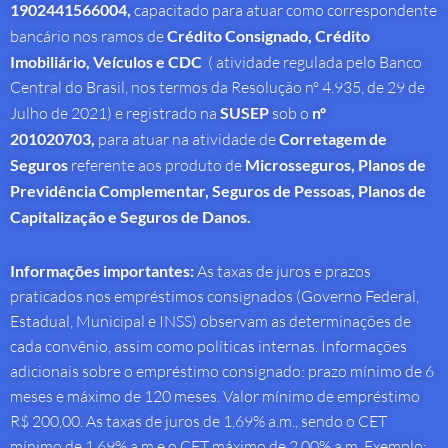
1902441566004,
capacitado para atuar como correspondente
bancário nos ramos de
Crédito Consignado,
Crédito
Imobiliário, Veículos e CDC
( atividade regulada pelo Banco
Central do Brasil, nos termos da Resolução nº 4.935, de 29 de
Julho de 2021) e registrado na
SUSEP
sob o
nº
201020703,
para atuar na atividade de
Corretagem de
Seguros
referente aos produto de
Microsseguros, Planos de
Previdência Complementar, Seguros de Pessoas, Planos de
Capitalização e Seguros de Danos.
Informações importantes:
As taxas de juros e prazos
praticados nos empréstimos consignados (Governo Federal,
Estadual, Municipal e INSS) observam as determinações de
cada convênio, assim como políticas internas. Informações
adicionais sobre o empréstimo consignado: prazo mínimo de 6
meses e máximo de 120 meses. Valor mínimo de empréstimo
R$ 200,00. As taxas de juros de 1,69% a.m., sendo o CET
mínimo de 1,69% a.m e o CET máximo de 2,00% a.m. Exemplo: