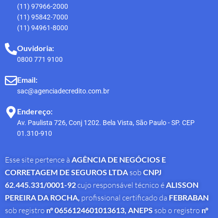
(11) 97966-2000
(11) 95842-7000
(11) 94961-8000
Ouvidoria:
0800 771 9100
Email:
sac@agenciadecredito.com.br
Endereço:
Av. Paulista 726, Conj 1202. Bela Vista, São Paulo - SP. CEP
01.310-910
Esse site pertence à
AGÊNCIA DE NEGÓCIOS E
CORRETAGEM DE SEGUROS LTDA
sob
CNPJ
62.445.331/0001-92
cujo responsável técnico é
ALISSON
PEREIRA DA ROCHA
,
profissional
certificado da
FEBRABAN
sob registro
nº 0656124601013613,
ANEPS
sob o registro
nº