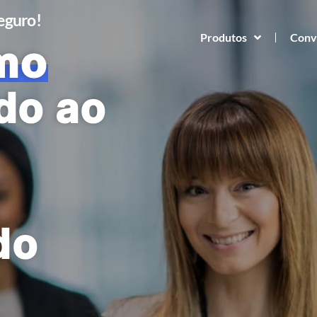
Seguro!
Produtos
Conv
mo
do ao
do