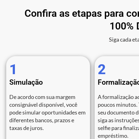
Confira as etapas para c
100% D
Siga cada et
1
2
Simulação
Formalizaçã
De acordo com sua margem
A formalização a
consignável disponível, você
poucos minutos.
pode simular oportunidades em
seu documento de
diferentes bancos, prazos e
siga as instruções
taxas de juros.
selfie para finali
empréstimo.