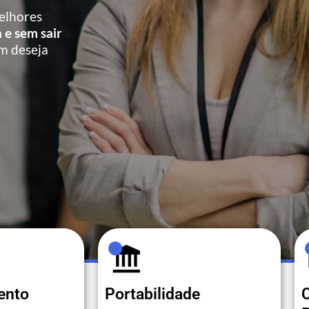
elhores
 e sem sair
m deseja
ento
Portabilidade