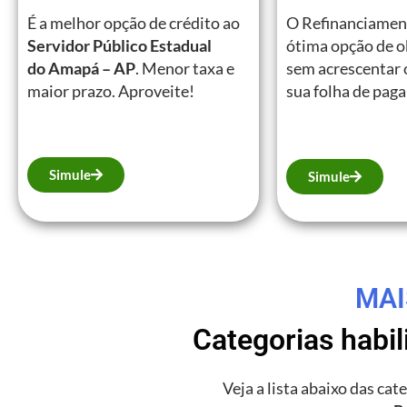
É a melhor opção de crédito ao
O Refinanciamen
Servidor Público Estadual
ótima opção de o
do Amapá – AP
. Menor taxa e
sem acrescentar 
maior prazo. Aproveite!
sua folha de pag
Simule
Simule
MAI
Categorias habi
Veja a lista abaixo das ca