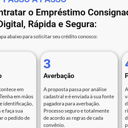
ontratar o Empréstimo Consigna
igital, Rápida e Segura:
apa abaixo para solicitar seu crédito conosco:
3
o
Averbação
contece em
A proposta passa por análise
A
 Tenha em mãos
cadastral e é enviada à sua fonte
v
 identificação,
pagadora para averbação.
d
 e faça sua
Processo seguro e totalmente
r
zar o pedido de
de acordo as regras de cada
d
convênio.
p