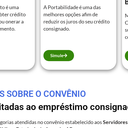
B
to é uma
A Portabilidade é uma das
bter crédito
melhores opções afim de
M
ou onerar a
reduzir os juros do seu crédito
C
amento.
consignado.
s
c
Simule
S SOBRE O CONVÊNIO
litadas ao empréstimo consign
tegorias atendidas no convênio estabelecido aos
Servidores