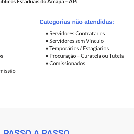
úblicos Estaduais do
Amapá – AP
:
Categorias não atendidas:
• Servidores Contratados
• Servidores sem Vínculo
• Temporários / Estagiários
os
• Procuração – Curatela ou Tutela
• Comissionados
omissão
PASSO A PASSO