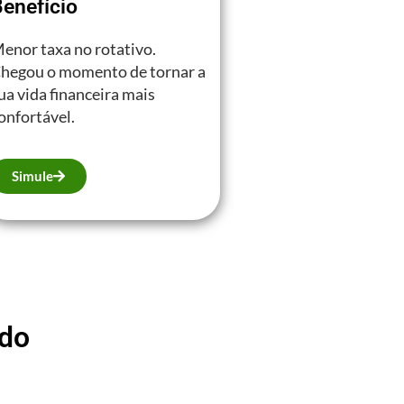
enefício
enor taxa no rotativo.
hegou o momento de tornar a
ua vida financeira mais
onfortável.
Simule
ado