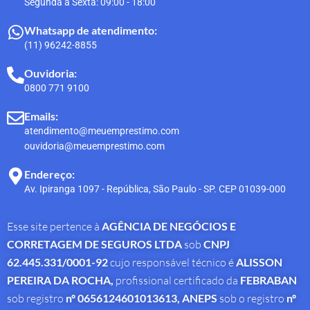
Segunda a Sexta: 09:00 - 18:00
Whatsapp de atendimento:
(11) 96242-8855
Ouvidoria:
0800 771 9100
Emails:
atendimento@meuemprestimo.com
ouvidoria@meuemprestimo.com
Endereço:
Av. Ipiranga 1097 - República, São Paulo - SP. CEP 01039-000
Esse site pertence à
AGÊNCIA DE NEGÓCIOS E
CORRETAGEM DE SEGUROS LTDA
sob
CNPJ
62.445.331/0001-92
cujo responsável técnico é
ALISSON
PEREIRA DA ROCHA
,
profissional
certificado da
FEBRABAN
sob registro
nº 0656124601013613,
ANEPS
sob o registro
nº