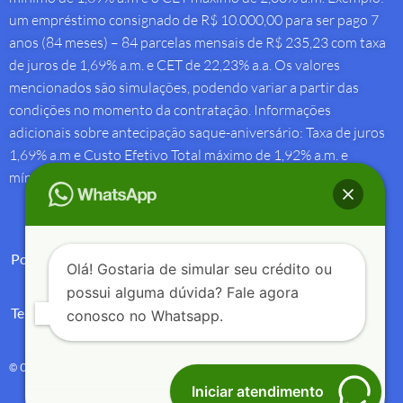
um empréstimo consignado de R$ 10.000,00 para ser pago 7
anos (84 meses) – 84 parcelas mensais de R$ 235,23 com taxa
de juros de 1,69% a.m. e CET de 22,23% a.a. Os valores
mencionados são simulações, podendo variar a partir das
condições no momento da contratação. Informações
adicionais sobre antecipação saque-aniversário: Taxa de juros
1,69% a.m e Custo Efetivo Total máximo de 1,92% a.m. e
mínimo de 1,88% a.m.
Política de Privacidade
Olá! Gostaria de simular seu crédito ou
possui alguma dúvida? Fale agora
Termos de Uso
conosco no Whatsapp.
© Copyright 2004 – 2025 – Créditos e Seguros – All Rights Reserved.
Iniciar atendimento