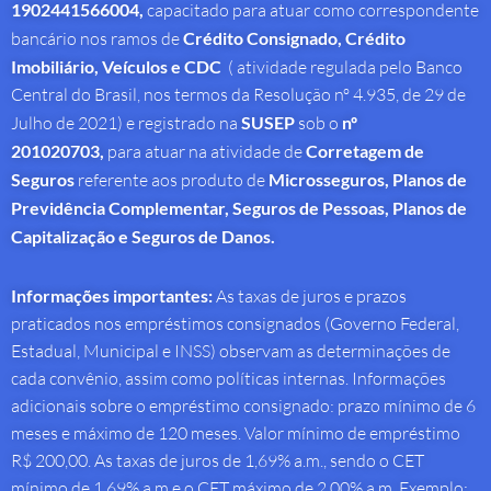
1902441566004,
capacitado para atuar como correspondente
bancário nos ramos de
Crédito Consignado,
Crédito
Imobiliário, Veículos e CDC
( atividade regulada pelo Banco
Central do Brasil, nos termos da Resolução nº 4.935, de 29 de
Julho de 2021) e registrado na
SUSEP
sob o
nº
201020703,
para atuar na atividade de
Corretagem de
Seguros
referente aos produto de
Microsseguros, Planos de
Previdência Complementar, Seguros de Pessoas, Planos de
Capitalização e Seguros de Danos.
Informações importantes:
As taxas de juros e prazos
praticados nos empréstimos consignados (Governo Federal,
Estadual, Municipal e INSS) observam as determinações de
cada convênio, assim como políticas internas. Informações
adicionais sobre o empréstimo consignado: prazo mínimo de 6
meses e máximo de 120 meses. Valor mínimo de empréstimo
R$ 200,00. As taxas de juros de 1,69% a.m., sendo o CET
mínimo de 1,69% a.m e o CET máximo de 2,00% a.m. Exemplo: