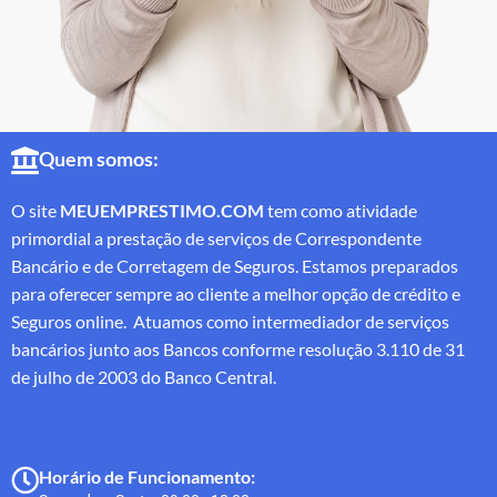
Quem somos:
O site
MEUEMPRESTIMO.COM
tem como atividade
primordial a prestação de serviços de Correspondente
Bancário e de Corretagem de Seguros. Estamos preparados
para oferecer sempre ao cliente a melhor opção de crédito e
Seguros online. Atuamos como intermediador de serviços
bancários junto aos Bancos conforme resolução 3.110 de 31
de julho de 2003 do Banco Central.
Horário de Funcionamento: