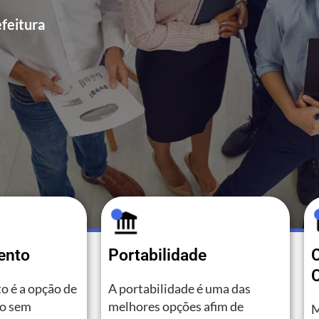
feitura
ento
Portabilidade
C
o é a opção de
A portabilidade é uma das
to sem
melhores opções afim de
M