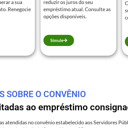
erar a sua
reduzir os juros do seu
C
to. Renegocie
empréstimo atual. Consulte as
s
opções disponíveis.
c
Simule
S SOBRE O CONVÊNIO
litadas ao empréstimo consign
rias atendidas no convênio estabelecido aos Servidores Púb