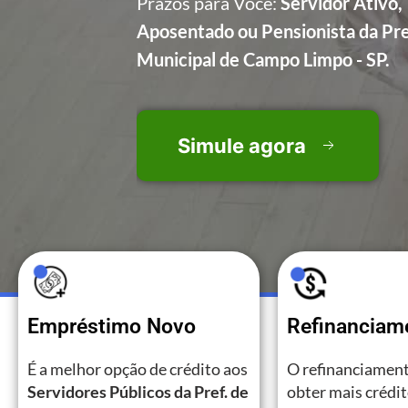
Prazos para Você:
Servidor Ativo,
Aposentado ou Pensionista da Pre
Municipal de Campo Limpo - SP.
Simule agora
Empréstimo Novo
Refinanciam
É a melhor opção de crédito aos
O refinanciament
Servidores Públicos da Pref. de
obter mais crédi