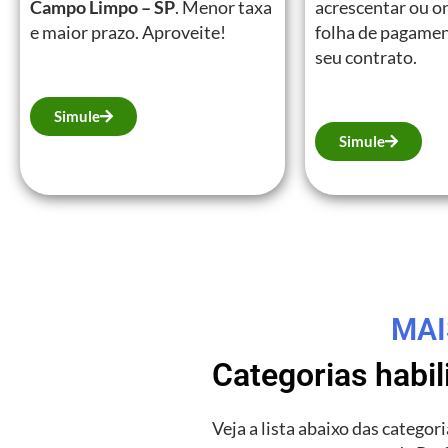
Campo Limpo – SP
. Menor taxa
acrescentar ou on
e maior prazo. Aproveite!
folha de pagamen
seu contrato.
Simule
Simule
MAI
Categorias habi
Veja a lista abaixo das catego