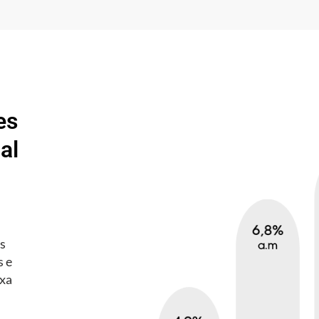
es
al
es
s e
axa