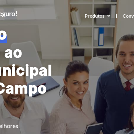
Seguro!
Produtos
Conv
o
 ao
nicipal
 Campo
elhores