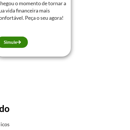
hegou o momento de tornar a
ua vida financeira mais
onfortável. Peça o seu agora!
Simule
ado
licos