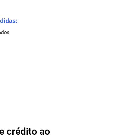
didas:
ados
 crédito ao