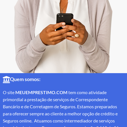
Quem somos:
O site
MEUEMPRESTIMO.COM
tem como atividade
primordial a prestação de serviços de Correspondente
Bancário e de Corretagem de Seguros. Estamos preparados
para oferecer sempre ao cliente a melhor opção de crédito e
Seguros online. Atuamos como intermediador de serviços