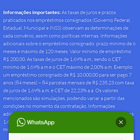
Informações importantes:
As taxas de juros e prazos
praticados nos empréstimos consignados (Governo Federal,
Estadual, Municipal e INSS) observam as determinações de
cada convênio, assim como políticas internas. Informações
adicionais sobre o empréstimo consignado: prazo mínimo de 6
meses e máximo de 120 meses. Valor mínimo de empréstimo
R$ 200,00. As taxas de juros de 1,69% a.m., sendo o CET
mínimo de 1,69% a.m e o CET máximo de 2,00% a.m. Exemplo:
um empréstimo consignado de R$ 10.000,00 para ser pago 7
anos (84 meses) – 84 parcelas mensais de R$ 235,23 com taxa
de juros de 1,69% a.m. e CET de 22,23% a.a. Os valores
mencionados são simulações, podendo variar a partir das
condições no momento da contratação. Informações
adicionais sobre antecipação saque-aniversário: Taxa de juros
1,69% a.m e Custo Efetivo Total máximo de 1,92% a.m. e
mínimo de 1,88% a.m.