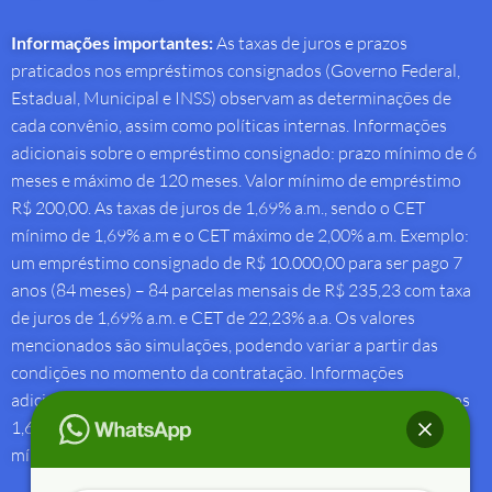
Informações importantes:
As taxas de juros e prazos
praticados nos empréstimos consignados (Governo Federal,
Estadual, Municipal e INSS) observam as determinações de
cada convênio, assim como políticas internas. Informações
adicionais sobre o empréstimo consignado: prazo mínimo de 6
meses e máximo de 120 meses. Valor mínimo de empréstimo
R$ 200,00. As taxas de juros de 1,69% a.m., sendo o CET
mínimo de 1,69% a.m e o CET máximo de 2,00% a.m. Exemplo:
um empréstimo consignado de R$ 10.000,00 para ser pago 7
anos (84 meses) – 84 parcelas mensais de R$ 235,23 com taxa
de juros de 1,69% a.m. e CET de 22,23% a.a. Os valores
mencionados são simulações, podendo variar a partir das
condições no momento da contratação. Informações
adicionais sobre antecipação saque-aniversário: Taxa de juros
1,69% a.m e Custo Efetivo Total máximo de 1,92% a.m. e
mínimo de 1,88% a.m.