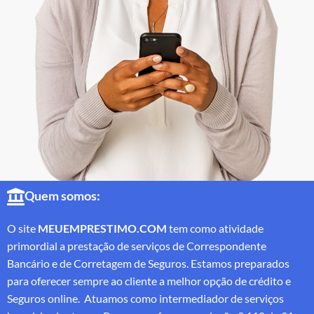
Quem somos:
O site
MEUEMPRESTIMO.COM
tem como atividade
primordial a prestação de serviços de Correspondente
Bancário e de Corretagem de Seguros. Estamos preparados
para oferecer sempre ao cliente a melhor opção de crédito e
Seguros online. Atuamos como intermediador de serviços