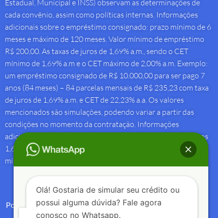
Estadual, Municipal e INSS) observam as determinações de
cada convênio, assim como políticas internas. Informações
adicionais sobre o empréstimo consignado: prazo mínimo de 6
meses e máximo de 120 meses. Valor mínimo de empréstimo
R$ 200,00. As taxas de juros de 1,69% a.m., sendo o CET
mínimo de 1,69% a.m e o CET máximo de 2,00% a.m. Exemplo:
um empréstimo consignado de R$ 10.000,00 para ser pago 7
anos (84 meses) – 84 parcelas mensais de R$ 235,23 com taxa
de juros de 1,69% a.m. e CET de 22,23% a.a. Os valores
mencionados são simulações, podendo variar a partir das
condições no momento da contratação. Informações
adicionais sobre antecipação saque-aniversário: Taxa de juros
1,69% a.m e Custo Efetivo Total máximo de 1,92% a.m. e
mínimo de 1,88% a.m.
Olá! Gostaria de simular seu crédito ou
possui alguma dúvida? Fale agora
Política de Privacidade
conosco no Whatsapp.