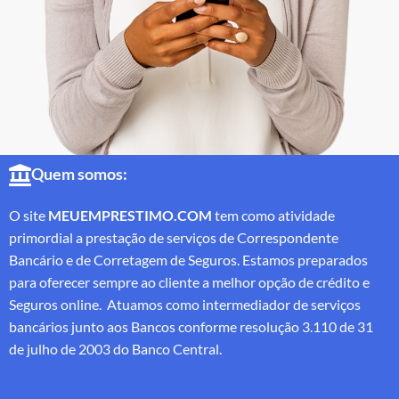
Quem somos:
O site
MEUEMPRESTIMO.COM
tem como atividade
primordial a prestação de serviços de Correspondente
Bancário e de Corretagem de Seguros. Estamos preparados
para oferecer sempre ao cliente a melhor opção de crédito e
Seguros online. Atuamos como intermediador de serviços
bancários junto aos Bancos conforme resolução 3.110 de 31
de julho de 2003 do Banco Central.