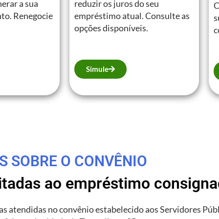
erar a sua
reduzir os juros do seu
C
to. Renegocie
empréstimo atual. Consulte as
s
opções disponíveis.
c
Simule
S SOBRE O CONVÊNIO
litadas ao empréstimo consign
rias atendidas no convênio estabelecido aos Servidores Púb