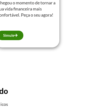
hegou o momento de tornar a
ua vida financeira mais
onfortável. Peça o seu agora!
Simule
ado
licos