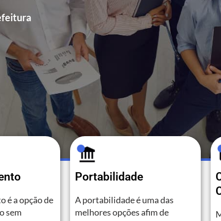
feitura
ento
Portabilidade
C
o é a opção de
A portabilidade é uma das
to sem
melhores opções afim de
M