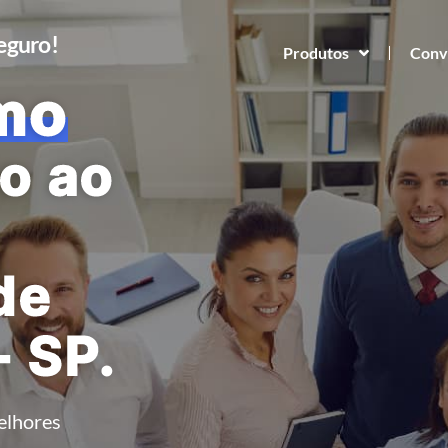
Seguro!
Produtos
Conv
mo
o ao
de
- SP.
elhores