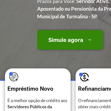
Prazos para Você:
Servidor Ativo,
Aposentado ou Pensionista da Pre
Municipal de Turmalina - SP.
Simule agora
Empréstimo Novo
Refinanciam
É a melhor opção de crédito aos
O refinanciament
Servidores Públicos da
obter mais crédi