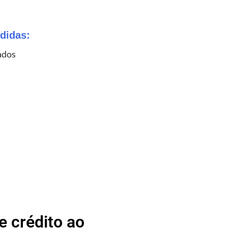
didas:
ados
 crédito ao