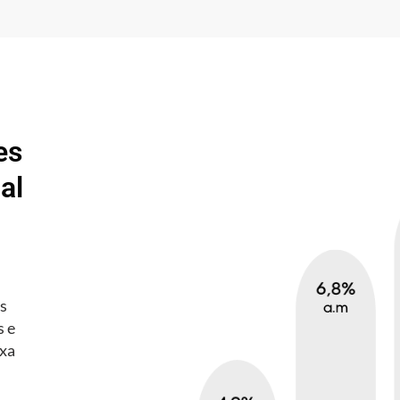
es
al
es
s e
axa